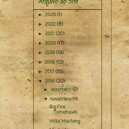
Arquivo do Site
2026
(1)
►
2022
(8)
►
2021
(20)
►
2020
(17)
►
2019
(19)
►
2018
(13)
►
2017
(15)
►
2016
(20)
▼
dezembro
(2)
►
novembro
(4)
▼
Big Fire
Tomahawk
Wild Mustang