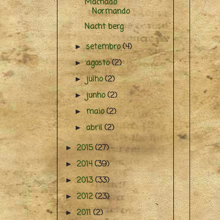
Machado
Normando
Nacht berg
setembro
(4)
►
agosto
(2)
►
julho
(2)
►
junho
(2)
►
maio
(2)
►
abril
(2)
►
2015
(27)
►
2014
(39)
►
2013
(33)
►
2012
(23)
►
2011
(2)
►