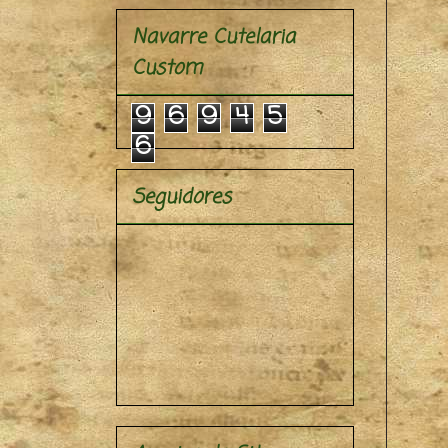
Navarre Cutelaria
Custom
9
6
9
4
5
6
Seguidores