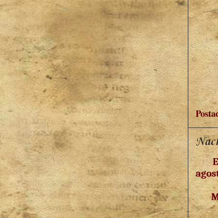
Posta
Nach
E
agos
M