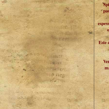
Sp
pad
espes
Este 
Ve
ma