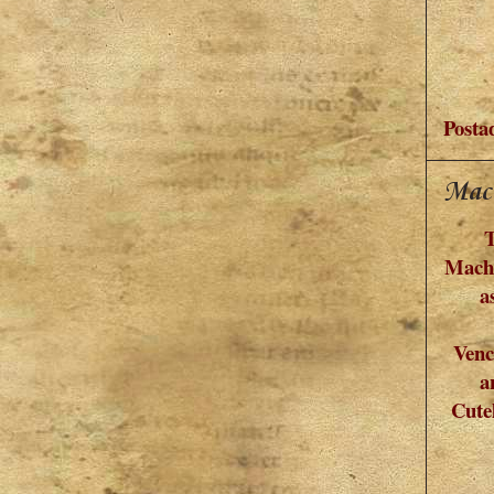
Posta
Mac
T
Macha
a
Venc
a
Cute