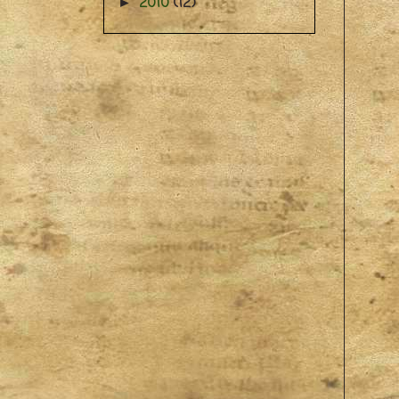
2010
(12)
►