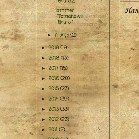
Bruto 2
Ham
Hammer
Tomahawk
Bruto 1
março
(2)
►
2019
(19)
►
2018
(13)
►
2017
(15)
►
2016
(20)
►
2015
(27)
►
2014
(39)
►
2013
(33)
►
2012
(23)
►
2011
(2)
►