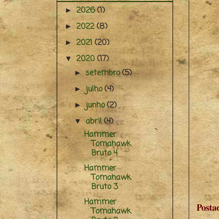
2026
(1)
►
2022
(8)
►
2021
(20)
►
2020
(17)
▼
setembro
(5)
►
julho
(4)
►
junho
(2)
►
abril
(4)
▼
Hammer
Tomahawk
Bruto 4
Hammer
Tomahawk
Bruto 3
Hammer
Posta
Tomahawk