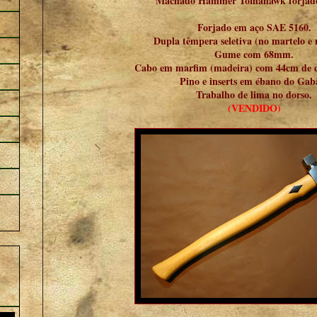
Machado Hammer Tomahawk forjado
Forjado em aço SAE 5160.
Dupla têmpera seletiva (no martelo e
Gume com 68mm.
Cabo em marfim (madeira) com 44cm de 
Pino e inserts em ébano do Gab
Trabalho de lima no dorso.
(VENDIDO)