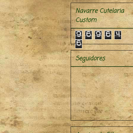
Navarre Cutelaria
Custom
9
6
9
6
4
6
Seguidores