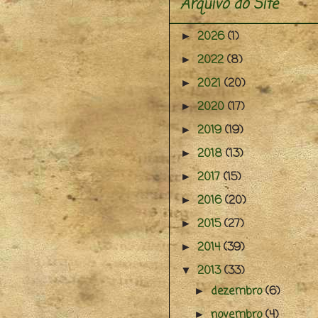
Arquivo do Site
2026
(1)
►
2022
(8)
►
2021
(20)
►
2020
(17)
►
2019
(19)
►
2018
(13)
►
2017
(15)
►
2016
(20)
►
2015
(27)
►
2014
(39)
►
2013
(33)
▼
dezembro
(6)
►
novembro
(4)
►