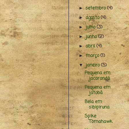
setembro
(4)
►
agosto
(4)
►
julho
(3)
►
junho
(2)
►
abril
(4)
►
março
(1)
►
janeiro
(5)
▼
Pequena em
jacarandá
Pequena em
jatobá
Bela em
sibipiruna
Spike
Tomahawk