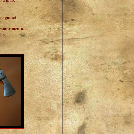
 à mão.
 no gume)
comprimento.
ão.