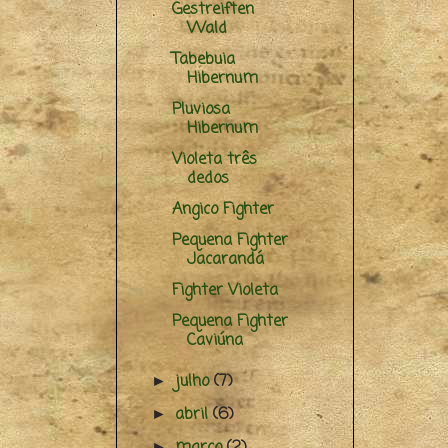
Gestreiften
Wald
Tabebuia
Hibernum
Pluviosa
Hibernum
Violeta três
dedos
Angico Fighter
Pequena Fighter
Jacarandá
Fighter Violeta
Pequena Fighter
Caviúna
julho
(7)
►
abril
(6)
►
março
(2)
►