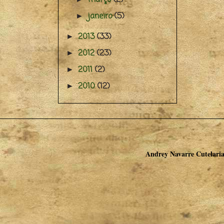
janeiro
(5)
►
2013
(33)
►
2012
(23)
►
2011
(2)
►
2010
(12)
►
Andrey Navarre Cutelaria