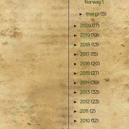
Norway 1
março
(5)
►
2020
(17)
►
2019
(19)
►
2018
(13)
►
2017
(15)
►
2016
(20)
►
2015
(27)
►
2014
(39)
►
2013
(33)
►
2012
(23)
►
2011
(2)
►
2010
(12)
►