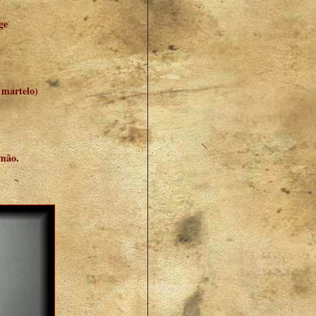
ge
 martelo)
 mão.