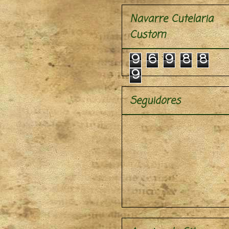
Navarre Cutelaria
Custom
9
6
9
8
8
9
Seguidores