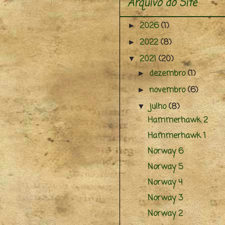
Arquivo do Site
2026
(1)
►
2022
(8)
►
2021
(20)
▼
dezembro
(1)
►
novembro
(6)
►
julho
(8)
▼
Hammerhawk 2
Hammerhawk 1
Norway 6
Norway 5
Norway 4
Norway 3
Norway 2